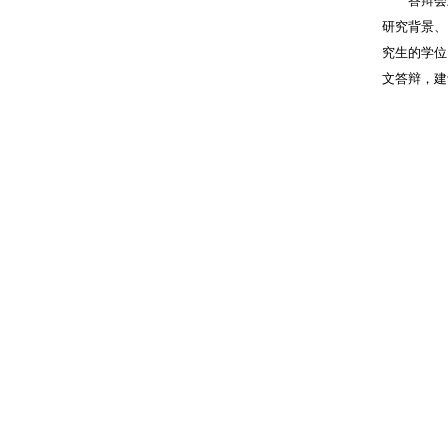
答辩会
研究背景、
究生的学位
文答辩，建