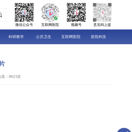
微信公众号
互联网医院
视频号
意见码上提
科研教学
公共卫生
互联网医院
壹苑科技
片
点击：9023次