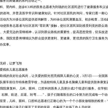
服务百姓健康的系列活动之一。
科、肾内科、急诊ICU科的医务志愿者为到场的社区居民进行了健康服务和义
的咨询、并普及医学常识和健康知识。针对社区居民的询问，专家们逐一耐心
活动共为30多位居民提供咨询解答，为80余位居民测量血压、初步检查，活
动使医务志愿者与社区居民“零距离”接触，使社区居民深刻感受到党的群众
、大爱无边的雷锋精神，认识到群众路线的重要性，提高思想觉悟，切实改进
务。我院党委将继续以为群众提供更便利、更健康、更优质的医疗卫生服务为
办实事。
无碍，让梦飞翔
爱残疾儿童志愿服务
助残的良好社会风尚，让关爱的阳光照亮残障儿童的心灵，3月5日——全国第
队驱车前往市特殊教育学校，为该校特殊儿童及多名脑瘫儿童和提供肢体康复
我院康复科、儿科、眼科、口腔科的医务人员便分成2个组进行服务。在学校
、右脚、前进、后退、转弯……”，孩子们随着医生的口令努力的完成每一个
室里，儿科、眼科、口腔科志愿者们正耐心的为一个个小朋友做细致的检查：“不
到的服务让孩子们展开了无邪的笑容，也赢得了在场工作人员好评。