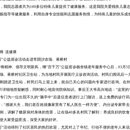
，我院志愿者共为160多位特殊儿童提供了健康服务。这是我院关爱残疾儿童
炼指导等健康服务，利用自身专业技能和志愿服务热情，为特殊儿童的快乐成
锋 送健康
万”公益巡诊活动走进常阴沙农场、蒋桥村
精神、倡导文明新风，继“百千万”公益巡诊杨舍镇老年服务中心后，03月5
场、蒋桥村社区卫生站，为当地村民开展医疗义诊咨询活动。村民们闻讯后一
刚踏进卫生站，村民们马上迎上来，就自己关心的问题向专家进行咨询。在外
片详细地答疑解惑，同时耐心地宣传防病知识。事后王大爷高兴地说：“这里的
专门为一位出院不久的“脑卒中”后遗症患者进行上门随访，送上免费的诊疗
：“感谢大夫，我们老百姓就像家里有了私人医生一样方便”。内分泌专家带
例，讲解了糖尿病对身体的危害，让在场40多名村民了解到：养成良好的饮
使大家受益匪浅，深受大家的好评。
万”活动得到了社区居民的热烈欢迎，尤其对上了年纪、行动不便的老年人来