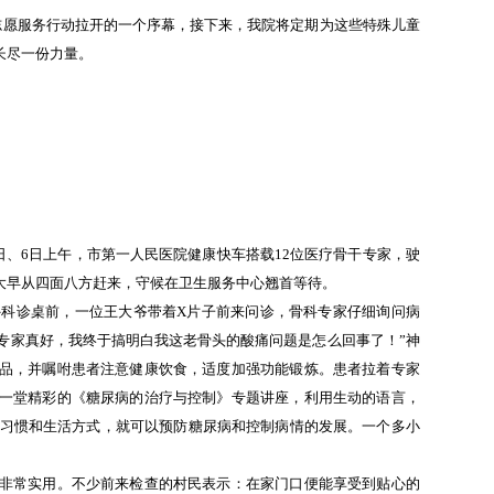
志愿服务行动拉开的一个序幕，接下来，我院将定期为这些特殊儿童
长尽一份力量。
日、6日上午，市第一人民医院健康快车搭载12位医疗骨干专家，驶
大早从四面八方赶来，守候在卫生服务中心翘首等待。
科诊桌前，一位王大爷带着X片子前来问诊，骨科专家仔细询问病
专家真好，我终于搞明白我这老骨头的酸痛问题是怎么回事了！”神
药品，并嘱咐患者注意健康饮食，适度加强功能锻炼。患者拉着专家
去一堂精彩的《糖尿病的治疗与控制》专题讲座，利用生动的语言，
食习惯和生活方式，就可以预防糖尿病和控制病情的发展。一个多小
说非常实用。不少前来检查的村民表示：在家门口便能享受到贴心的