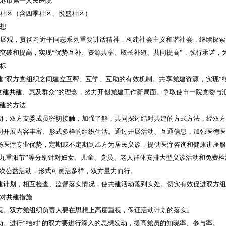
港市第一人民医院
社区（含四季社区、悦盛社区）
想
展观，贯彻习近平同志系列重要讲话精神，构建社会主义和谐社会，继续探索
突破和提高，实现“优势互补、资源共享、取长补短、共同提高”，践行承诺，
标
建”双方党组织之间建立互帮、互学、互助的有效机制。共享党建资源，实现“
党建共建、惠及群众”的理念，努力开创党建工作新局面。争取使市一院党委与汇
建的方法
期，双方支委成员密切接触，加强了解，共同探讨结对共建的方式方法，经双方
同开展内容丰富、形式多样的组织生活。通过开展活动、互通信息，加强医德
扬医疗专业优势，定期或不定期到乙方为居民义诊，提供医疗咨询和健康讲座服务
九九重阳节”等分别针对妇女、儿童、党员、老人群体安排大型义诊活动和免费
-2次公益活动，形式可灵活多样，双方量力而行。
建计划，相互检查、监督落实情况，使共建活动落到实处。切实有效促进双方
对共建措施
视。双方党组织负责人要在思想上高度重视，保证活动计划的落实。
动。进行“结对”的双方要进行深入的思想发动，提高党员的知晓率、参与率。