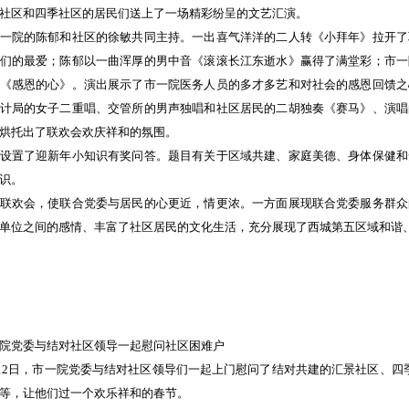
社区和四季社区的居民们送上了一场精彩纷呈的文艺汇演。
一院的陈郁和社区的徐敏共同主持。一出喜气洋洋的二人转《小拜年》拉开了
们的最爱；陈郁以一曲浑厚的男中音《滚滚长江东逝水》赢得了满堂彩；市一
《感恩的心》。演出展示了市一院医务人员的多才多艺和对社会的感恩回馈之
计局的女子二重唱、交管所的男声独唱和社区居民的二胡独奏《赛马》、演唱
烘托出了联欢会欢庆祥和的氛围。
设置了迎新年小知识有奖问答。题目有关于区域共建、家庭美德、身体保健和
识。
联欢会，使联合党委与居民的心更近，情更浓。一方面展现联合党委服务群众
单位之间的感情、丰富了社区居民的文化生活，充分展现了西城第五区域和谐
院党委与结对社区领导一起慰问社区困难户
1月12日，市一院党委与结对社区领导们一起上门慰问了结对共建的汇景社区、
等，让他们过一个欢乐祥和的春节。