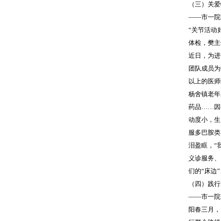
（三）关爱
——市一院
“关节活动
体检，樊主
近日，为进
团队成员为
以上的医师
杨舍镇老年
药品……因
动度小，生
服多巴胺类
泪盈眶，“
义诊服务、
们的“床边
（四）践行
——市一院
阳春三月，