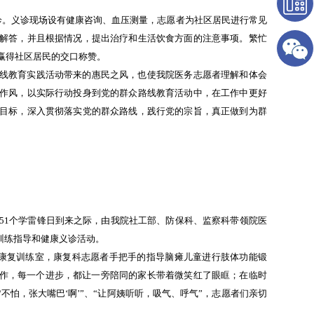
诊。义诊现场设有健康咨询、血压测量，志愿者为社区居民进行常见
解答，并且根据情况，提出治疗和生活饮食方面的注意事项。繁忙
动赢得社区居民的交口称赞。
路线教育实践活动带来的惠民之风，也使我院医务志愿者理解和体会
作风，以实际行动投身到党的群众路线教育活动中，在工作中更好
目标，深入贯彻落实党的群众路线，践行党的宗旨，真正做到为群
51个学雷锋日到来之际，由我院社工部、防保科、监察科带领院医
训练指导和健康义诊活动。
康复训练室，康复科志愿者手把手的指导脑瘫儿童进行肢体功能锻
动作，每一个进步，都让一旁陪同的家长带着微笑红了眼眶；在临时
怕，张大嘴巴‘啊’”、“让阿姨听听，吸气、呼气”，志愿者们亲切