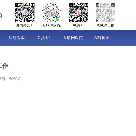
微信公众号
互联网医院
视频号
意见码上提
科研教学
公共卫生
互联网医院
壹苑科技
工作
点击：9060次