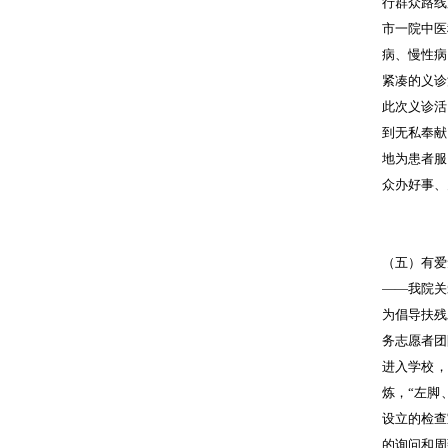
行群众路线
市一院中医
病、慢性病
紧凑的义诊
此次义诊活
到无私奉献
地为患者服
众办好事、
（五）有爱
——我院关
为倡导扶残
务志愿者团
进入学校，
炼，“左脚
设立的检查
的询问和周