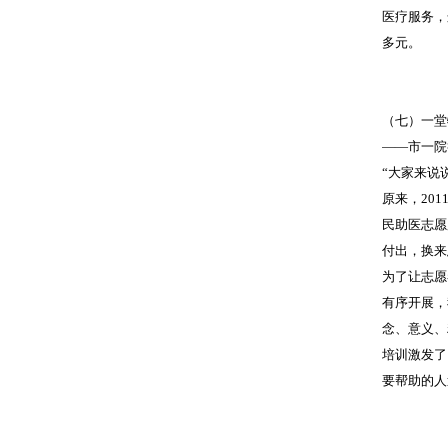
医疗服务，
多元。
（七）一堂
——市一院
“大家来说
原来，20
民助医志愿
付出，换来
为了让志愿
有序开展，
念、意义、
培训激发了
要帮助的人