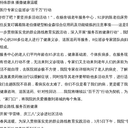
特殊群体 播撒健康温暖
医疗专家公益巡诊“百千万”行动
好些了吧？要坚持多活动活动！”，在杨舍镇老年服务中心，92岁的陈老伯床
任反复叮嘱着陈老伯僵硬型帕金森综合症用药及功能锻炼的注意事项——这是我
一步贯彻落实党的群众路线教育实践活动，深入开展“服务百姓健康行动”，我
中心的200多位老人进行了健康义诊、送医送药等服务。8位巡诊专家团队由
组成。
服务中心的老人们平均年龄在85岁左右，健康基础差、个体疾病多。在服务
有些老人行动不便，无法来到义诊现场，专家们又主动来到老年人们的床前为
活不能自理，去医院就诊极不方便，我院专家在详细询问了老人的病史、了解
及激素类药物治疗以缓解症状，同时指导其老伴要帮助他多活动关节，进行适
我们去趟医院不容易，看病实在太难了。你们不仅是看了我们的病，更是暖了我
健康咨询、送医送药、针对性回访……我院将继续以“百千万”行动为契机，
”、“家门口”，将我院的关爱播撒到港城的每个角落。
群众路线 服务百姓健康
开展“学雷锋、庆三八”义诊进社区活动
春风送暖。为深入贯彻落实党的群众路线教育实践活动，3月5日下午，我院“