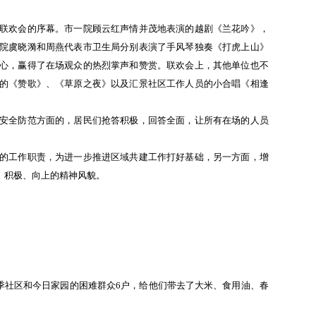
联欢会的序幕。市一院顾云红声情并茂地表演的越剧《兰花吟》，
院虞晓漪和周燕代表市卫生局分别表演了手风琴独奏《打虎上山》
心，赢得了在场观众的热烈掌声和赞赏。联欢会上，其他单位也不
的《赞歌》、《草原之夜》以及汇景社区工作人员的小合唱《相逢
安全防范方面的，居民们抢答积极，回答全面，让所有在场的人员
的工作职责，为进一步推进区域共建工作打好基础，另一方面，增
、积极、向上的精神风貌。
四季社区和今日家园的困难群众6户，给他们带去了大米、食用油、春