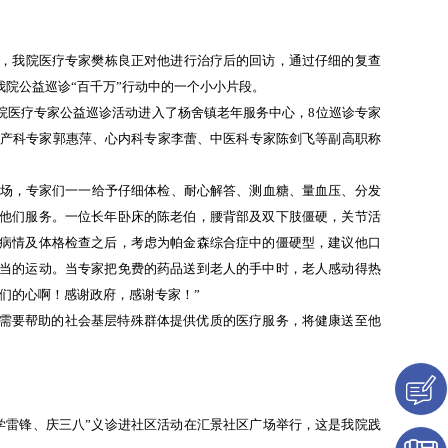
旁，我院医疗专家樊栋良正对他进行治疗后的回访，通过仔细的复查
院公益巡诊“百千万”行动中的一个小小片段。
院医疗专家公益巡诊活动进入了杨舍镇老年服务中心，8位巡诊专家
妇产科专家郭惠萍、心内科专家李蕾、中医科专家陈剑飞等副高职称
现场，专家们一一给予仔细体检、耐心解答、测血糖、量血压、分发
他们服务。一位长年卧床的陈老伯，腰背部及双下肢僵硬，关节活
病情及体格检查之后，考虑为帕金森综合症中的僵硬型，建议他口
当的运动。当专家把免费的药品送到老人的手中时，老人感动得热
们的心啊！感谢政府，感谢专家！”
为需要帮助的社会基层特殊群体提供优质的医疗服务，将健康送至他
学雷锋、庆三八”义诊进社区活动在汇景社区广场举行，这是我院践