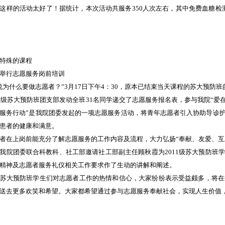
这样的活动太好了！据统计，本次活动共服务350人次左右，其中免费血糖检测17
特殊的课程
举行志愿服务岗前培训
说为什么要做志愿者？”3月17日下午4：30，原本已结束当天课程的苏大预
11级苏大预防班团支部发动全班31名同学递交了志愿服务报名表，参与我院“
服务行动”是我院团委发起的一项志愿服务活动，将青年志愿者引入协助导诊
患者的健康和满意。
者在上岗前能充分了解志愿服务的工作内容及流程，大力弘扬“奉献、友爱、互
我院团委联合科教科、社工部邀请社工部副主任顾秋霞为2011级苏大预防班
精神及志愿者服务礼仪相关工作要求作了生动的讲解和阐述。
苏大预防班学生们对志愿者工作的热情和信心，大家纷纷表示受益颇多，将在
送去更多欢笑和希望。大家都希望通过参与志愿服务奉献社会，实现人生价值