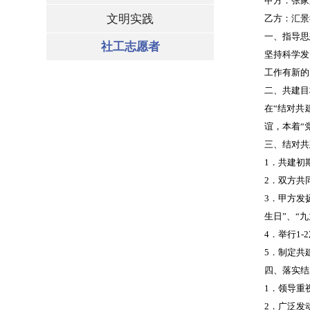
甲方：张家
文明实践
乙方：汇景
一、指导思
社工志愿者
坚持科学发
工作有新的
二、共建目
在“结对共
谊，本着“
三、结对共
1．共建初
2．双方共
3．甲方发
生日”、“
4．举行1
5．制定共
四、落实结
1．领导重
2．广泛发