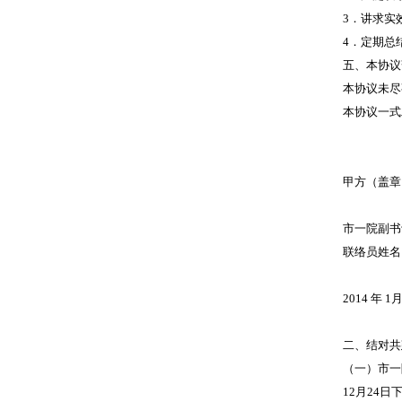
3．讲求实
4．定期总
五、本协议
本协议未尽
本协议一式
甲方（盖
市一院副
联络员姓
2014 年 
二、结对共
（一）市一
12月24