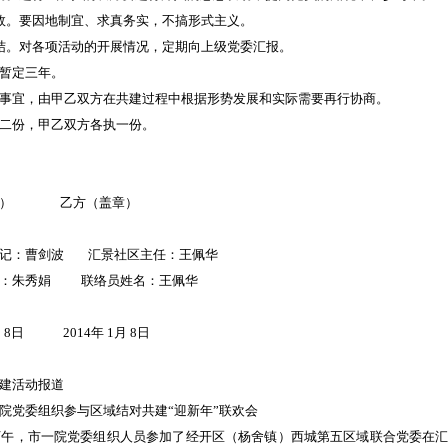
效。要因地制宜、求真务实，不搞形式主义。
结。对各项活动的开展情况，定期向上级党委汇报。
暂定三年。
事宜，由甲乙双方在共建过程中根据形势发展和实际需要再行协商。
二份，甲乙双方各执一份。
章） 乙方（盖章）
书记：曹剑波 汇景社区主任：王佩华
名：朱秀娟 联络员姓名：王佩华
1月 8日 2014年 1月 8日
建活动报道
院党委组织参与区域结对共建“迎新年”联欢会
日下午，市一院党委组织人员参加了经开区（杨舍镇）西城第五区域联合党委在