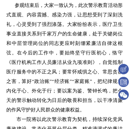
参观结束后，大家一致认为，此次警示教育活动形
式直观、内容震撼、感染力强，让思想受到了深刻洗
礼，心灵受到了强烈涤荡。大家纷纷表示，医疗卫生
事业直接关系到千家万户的生命健康，处于关键岗位
和中层管理岗位的同志更应时刻绷紧廉洁自律这根
弦。在今后的工作中，要始终坚守行医初心，恪守
《医疗机构工作人员廉洁从业九项准则》，自觉抵制
医疗服务中的不正之风；要常怀戒惧之心、常思贪欲
之害，算好“政治账”“经济账”“家庭账”，把纪律规矩
内化于心、外化于行；要以案为鉴、警钟长鸣，把今
天的警示触动转化为日后的敬畏和担当，以干净清廉
的作风守护好人民群众的健康权益。
市一院将以此次警示教育为契机，持续深化党风
廉政建设，常态化开展分层分类、精准滴灌式的廉洁